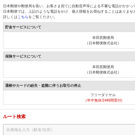
日本郵便や郵便局を装い、お客さま宛てに自動音声等による不審な電話がかかっ
日本郵便では、上記のような電話をかけ、個人情報をお尋ねすることはありませ
詳しくは
こちら
をご覧ください。
貯金サービスについて
本田尻郵便局
（日本郵便株式会社）
保険サービスについて
本田尻郵便局
（日本郵便株式会社）
通帳やカードの紛失・盗難に伴うお取引の停止
フリーダイヤル
（年中無休/24時間受付)
ルート検索