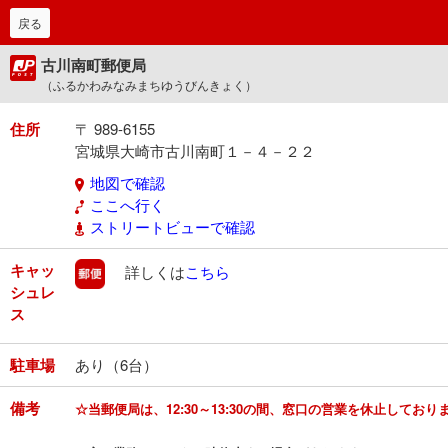
戻る
古川南町郵便局
（ふるかわみなみまちゆうびんきょく）
住所
〒 989-6155
宮城県大崎市古川南町１－４－２２
地図で確認
ここへ行く
ストリートビューで確認
キャッ
郵便
詳しくは
こちら
シュレ
ス
駐車場
あり（6台）
備考
☆当郵便局は、12:30～13:30の間、窓口の営業を休止しており