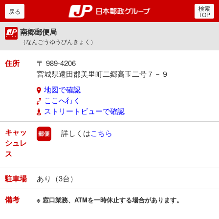
検索
郵便局・日本郵政グルー
戻る
TOP
南郷郵便局
（なんごうゆうびんきょく）
住所
〒 989-4206
宮城県遠田郡美里町二郷高玉二号７－９
地図で確認
ここへ行く
ストリートビューで確認
キャッ
郵便
詳しくは
こちら
シュレ
ス
駐車場
あり（3台）
備考
※ 窓口業務、ATMを一時休止する場合があります。