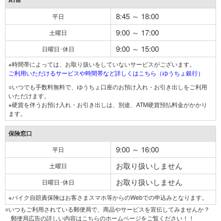
ATM
8:45 ～ 18:00
平日
9:00 ～ 17:00
土曜日
9:00 ～ 15:00
日曜日･休日
※時間帯によっては、お取り扱いをしていないサービスがございます。
ご利用いただけるサービスや時間帯など詳しくはこちら（ゆうちょ銀行）
○いつでも手数料無料で、ゆうちょ口座のお預け入れ・お引き出しをご利用
いただけます。
※硬貨を伴うお預け入れ・お引き出しは、別途、ATM硬貨預払料金がかかり
ます。
保険窓口
9:00 ～ 16:00
平日
お取り扱いしません
土曜日
お取り扱いしません
日曜日･休日
※バイク自賠責保険はお客さまスマホ等からのWebでの申込みとなります。
○いつもご利用されている郵便局で、商品やサービスを宣伝してみませんか？
郵便局広告の詳しい内容はこちらのホームページをご覧ください！！