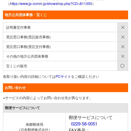
（
https://www.jp-comm.jp/showshop.php?CD=811350
）
地方公共団体事務・宝くじ
×
証明書交付事務
×
受託窓口事務(受託販売事務)
×
受託窓口事務(受託交付事務)
×
その他の地方公共団体事務
○
宝くじの販売
各取り扱い内容の詳細については
PCサイト
をご確認ください
お問い合わせ
※サービスの内容によってお問い合わせ先が異なります。
郵便サービスについて
郵便サービスについて
0229-58-0051
南郷郵便局
（日本郵便株式会社）
FAX番号：