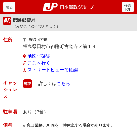
検索
郵便局・日本郵政グルー
戻る
TOP
都路郵便局
（みやこじゆうびんきょく）
住所
〒 963-4799
福島県田村市都路町古道寺ノ前１４
地図で確認
ここへ行く
ストリートビューで確認
キャッ
郵便
詳しくは
こちら
シュレ
ス
駐車場
あり（3台）
備考
※ 窓口業務、ATMを一時休止する場合があります。