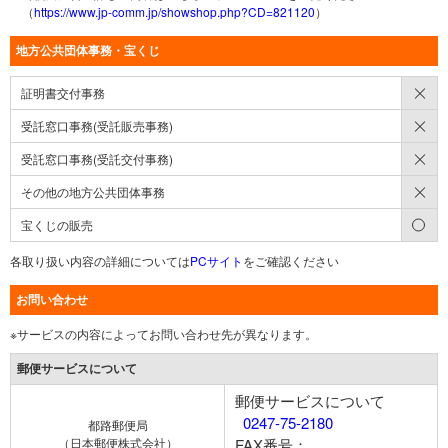
（
https://www.jp-comm.jp/showshop.php?CD=821120
）
地方公共団体事務・宝くじ
×
証明書交付事務
×
受託窓口事務(受託販売事務)
×
受託窓口事務(受託交付事務)
×
その他の地方公共団体事務
○
宝くじの販売
各取り扱い内容の詳細については
PCサイト
をご確認ください
お問い合わせ
※サービスの内容によってお問い合わせ先が異なります。
郵便サービスについて
郵便サービスについて
0247-75-2180
都路郵便局
（日本郵便株式会社）
FAX番号：