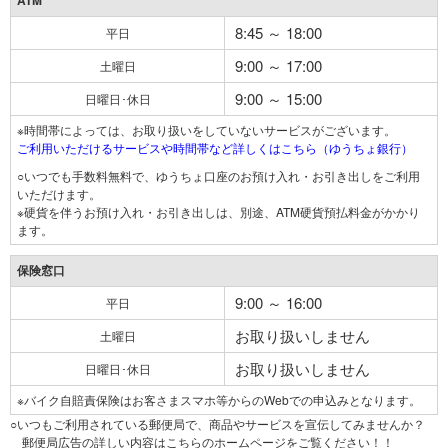
ATM
8:45 ～ 18:00
平日
9:00 ～ 17:00
土曜日
9:00 ～ 15:00
日曜日･休日
※時間帯によっては、お取り扱いをしていないサービスがございます。
ご利用いただけるサービスや時間帯など詳しくはこちら（ゆうちょ銀行）
○いつでも手数料無料で、ゆうちょ口座のお預け入れ・お引き出しをご利用
いただけます。
※硬貨を伴うお預け入れ・お引き出しは、別途、ATM硬貨預払料金がかかり
ます。
保険窓口
9:00 ～ 16:00
平日
お取り扱いしません
土曜日
お取り扱いしません
日曜日･休日
※バイク自賠責保険はお客さまスマホ等からのWebでの申込みとなります。
○いつもご利用されている郵便局で、商品やサービスを宣伝してみませんか？
郵便局広告の詳しい内容はこちらのホームページをご覧ください！！