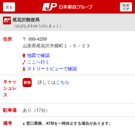
検索
郵便局・日本郵政グルー
戻る
TOP
尾花沢郵便局
（おばなざわゆうびんきょく）
住所
〒 999-4299
山形県尾花沢市横町１－５－２３
地図で確認
ここへ行く
ストリートビューで確認
キャッ
郵便
詳しくは
こちら
シュレ
ス
駐車場
あり（17台）
備考
※ 窓口業務、ATMを一時休止する場合があります。