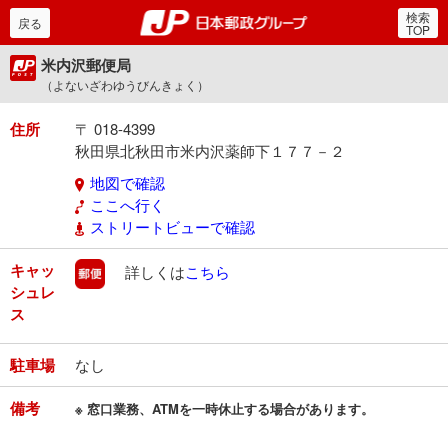
検索
郵便局・日本郵政グルー
戻る
TOP
米内沢郵便局
（よないざわゆうびんきょく）
住所
〒 018-4399
秋田県北秋田市米内沢薬師下１７７－２
地図で確認
ここへ行く
ストリートビューで確認
キャッ
郵便
詳しくは
こちら
シュレ
ス
駐車場
なし
備考
※ 窓口業務、ATMを一時休止する場合があります。