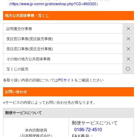
（
https://www.jp-comm.jp/showshop.php?CD=860320
）
地方公共団体事務・宝くじ
×
証明書交付事務
×
受託窓口事務(受託販売事務)
×
受託窓口事務(受託交付事務)
×
その他の地方公共団体事務
○
宝くじの販売
各取り扱い内容の詳細については
PCサイト
をご確認ください
お問い合わせ
※サービスの内容によってお問い合わせ先が異なります。
郵便サービスについて
郵便サービスについて
0186-72-4510
米内沢郵便局
（日本郵便株式会社）
FAX番号：