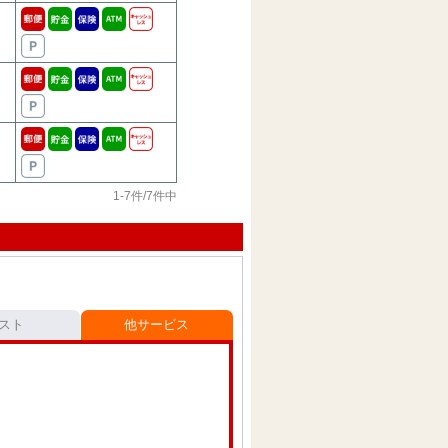
1-7件/7件中
スト
他サービス