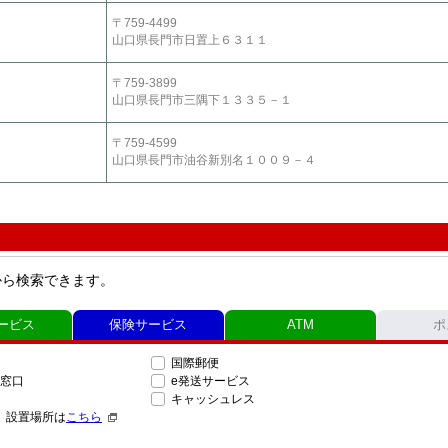
〒759-4499
山口県長門市日置上６３１１
〒759-3899
山口県長門市三隅下１３３５－１
〒759-4599
山口県長門市油谷新別名１００９－４
から検索できます。
ービス
保険サービス
ATM
ポ
国際郵便
窓口
e発送サービス
キャッシュレス
」設置場所は
こちら