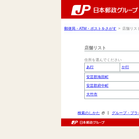
郵便局・ATM・ポストをさがす
> 店舗リス
店舗リスト
住所を選んでください
あ行
か行
安芸郡海田町
安芸郡府中町
大竹市
|
検索のしかた
グループ・プラ