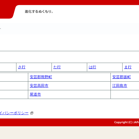
ト
さ行
た行
は行
ま行
安芸郡熊野町
安芸郡坂町
安芸高田市
江田島市
尾道市
イバシーポリシー