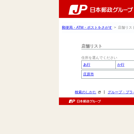
郵便局・ATM・ポストをさがす
> 店舗リス
店舗リスト
住所を選んでください
あ行
か行
庄原市
|
検索のしかた
グループ・プラ