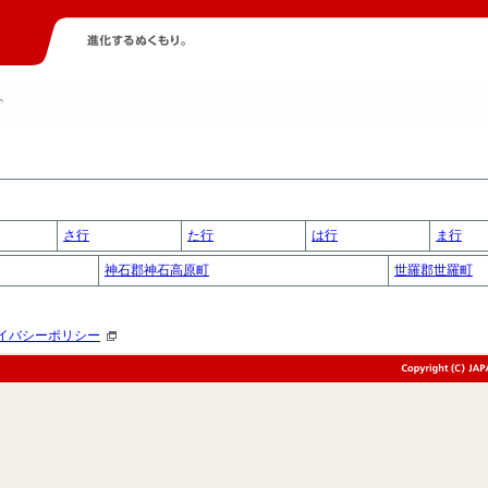
ト
さ行
た行
は行
ま行
神石郡神石高原町
世羅郡世羅町
イバシーポリシー