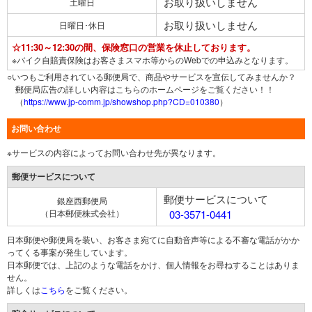
お取り扱いしません
土曜日
お取り扱いしません
日曜日･休日
☆11:30～12:30の間、保険窓口の営業を休止しております。
※バイク自賠責保険はお客さまスマホ等からのWebでの申込みとなります。
○いつもご利用されている郵便局で、商品やサービスを宣伝してみませんか？
郵便局広告の詳しい内容はこちらのホームページをご覧ください！！
（
https://www.jp-comm.jp/showshop.php?CD=010380
）
お問い合わせ
※サービスの内容によってお問い合わせ先が異なります。
郵便サービスについて
郵便サービスについて
銀座西郵便局
（日本郵便株式会社）
03-3571-0441
日本郵便や郵便局を装い、お客さま宛てに自動音声等による不審な電話がかか
ってくる事案が発生しています。
日本郵便では、上記のような電話をかけ、個人情報をお尋ねすることはありま
せん。
詳しくは
こちら
をご覧ください。