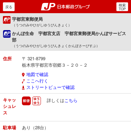
検索
郵便局・日本郵政グルー
戻る
TOP
宇都宮東郵便局
（うつのみやひがしゆうびんきょく）
かんぽ生命 宇都宮支店 宇都宮東郵便局かんぽサービス
部
（うつのみやひがしゆうびんきょくかんぽさーびすぶ）
住所
〒 321-8799
栃木県宇都宮市宿郷３－２０－２
地図で確認
ここへ行く
ストリートビューで確認
キャッ
郵便
ゆうゆう
詳しくは
こちら
シュレ
ス
駐車場
あり（28台）