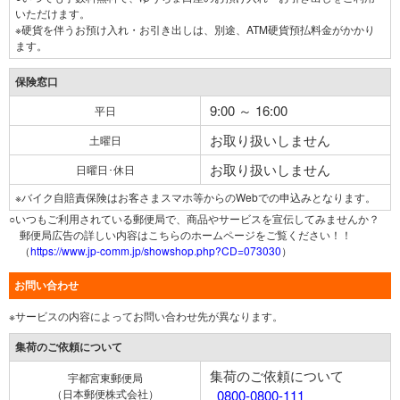
いただけます。
※硬貨を伴うお預け入れ・お引き出しは、別途、ATM硬貨預払料金がかかり
ます。
保険窓口
9:00 ～ 16:00
平日
お取り扱いしません
土曜日
お取り扱いしません
日曜日･休日
※バイク自賠責保険はお客さまスマホ等からのWebでの申込みとなります。
○いつもご利用されている郵便局で、商品やサービスを宣伝してみませんか？
郵便局広告の詳しい内容はこちらのホームページをご覧ください！！
（
https://www.jp-comm.jp/showshop.php?CD=073030
）
お問い合わせ
※サービスの内容によってお問い合わせ先が異なります。
集荷のご依頼について
集荷のご依頼について
宇都宮東郵便局
（日本郵便株式会社）
0800-0800-111