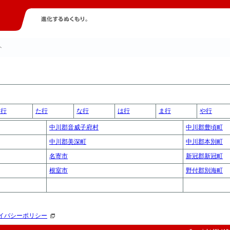
ト
さ行
た行
な行
は行
ま行
や行
中川郡音威子府村
中川郡豊頃町
中川郡美深町
中川郡本別町
名寄市
新冠郡新冠町
根室市
野付郡別海町
イバシーポリシー