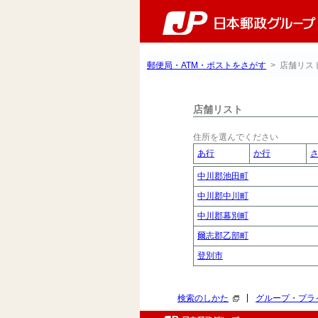
郵便局・ATM・ポストをさがす
> 店舗リス
店舗リスト
住所を選んでください
あ行
か行
中川郡池田町
中川郡中川町
中川郡幕別町
爾志郡乙部町
登別市
|
検索のしかた
グループ・プラ