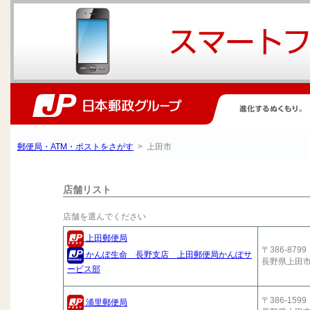
郵便局・ATM・ポストをさがす
> 上田市
店舗リスト
店舗を選んでください
上田郵便局
〒386-8799
かんぽ生命 長野支店 上田郵便局かんぽサ
長野県上田
ービス部
〒386-1599
浦里郵便局