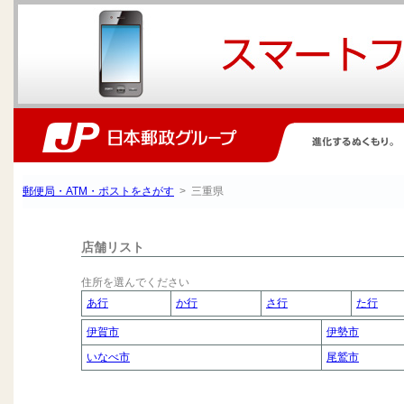
郵便局・ATM・ポストをさがす
> 三重県
店舗リスト
住所を選んでください
あ行
か行
さ行
た行
伊賀市
伊勢市
いなべ市
尾鷲市